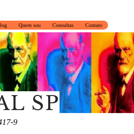
log
Quem sou
Consultas
Contato
AL SP
417-9