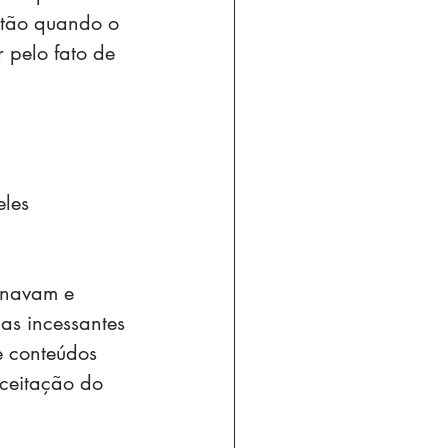
ntão quando o 
 pelo fato de 
les 
inavam e 
as incessantes 
e conteúdos 
aceitação do 