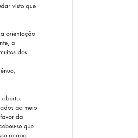
dar visto que 
a orientação 
nte, a 
muitos dos 
gênuo, 
 aberto. 
gados ao meio 
favor da 
rcebeu-se que 
sso acaba 