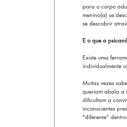
para o corpo adu
menino(a) se desc
se descobrir atra
E o que a psicaná
Existe uma ferra
individualmente o
Muitas vezes sab
queriam abala a r
dificultam a conv
inconscientes pre
"diferente" dentro