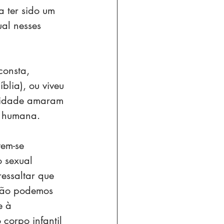
a ter sido um 
al nesses 
onsta, 
lia), ou viveu 
anidade amaram 
e humana.
em-se 
 sexual 
essaltar que 
 não podemos 
e à 
corpo infantil 