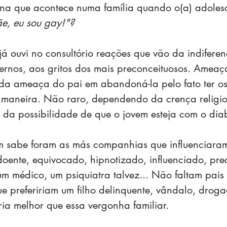
na que acontece numa família quando o(a) adolesc
ãe, eu sou gay!"?
já ouvi no consultório reações que vão da indifere
rnos, aos gritos dos mais preconceituosos. Ameaça
da ameaça do pai em abandoná-la pelo fato ter os 
 maneira. Não raro, dependendo da crença religios
 da possibilidade de que o jovem esteja com o dia
m sabe foram as más companhias que influenciara
doente, equivocado, hipnotizado, influenciado, pre
m médico, um psiquiatra talvez... Não faltam pais
e prefeririam um filho delinquente, vândalo, droga
ria melhor que essa vergonha familiar.