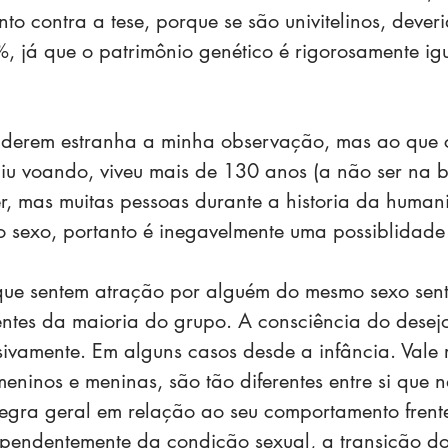
o contra a tese, porque se são univitelinos, deveri
, já que o patrimônio genético é rigorosamente igu
siderem estranha a minha observação, mas ao que c
u voando, viveu mais de 130 anos (a não ser na bíb
r, mas muitas pessoas durante a historia da hum
 sexo, portanto é inegavelmente uma possiblidad
que sentem atração por alguém do mesmo sexo sent
rentes da maioria do grupo. A consciência do desejo
ivamente. Em alguns casos desde a infância. Vale r
meninos e meninas, são tão diferentes entre si que
egra geral em relação ao seu comportamento frent
pendentemente da condição sexual, a transição do 