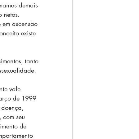
imamos demais 
 netos. 
e em ascensão 
nceito existe 
imentos, tanto 
ssexualidade.
nte vale 
março de 1999 
 doença, 
, com seu 
imento de 
omportamento 