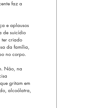
ente faz a 
nça e aplausos 
 de suicídio 
ter criado 
a da família, 
bo no corpo. 
m. Não, na 
cisa 
 que gritam em 
do, alcoólatra, 