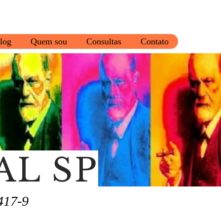
log
Quem sou
Consultas
Contato
AL SP
417-9