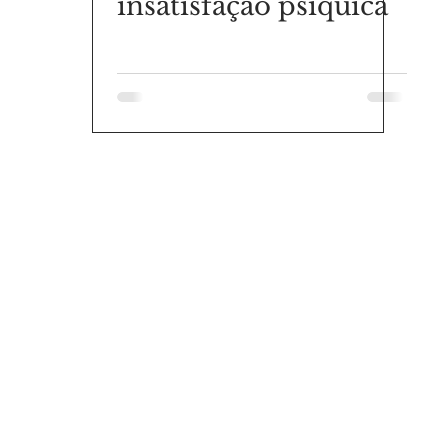
insatisfação psíquica