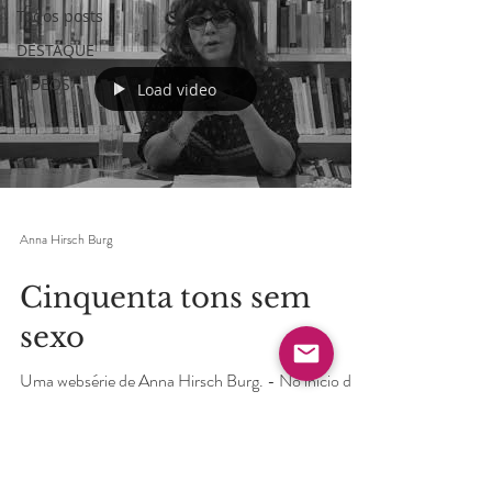
Todos posts
DESTAQUE
VÍDEOS
Load video
Anna Hirsch Burg
Cinquenta tons sem
sexo
Uma websérie de Anna Hirsch Burg. - No inicio do
relacionamento o sexo era maravilhoso e frequente,
quando a relação se torna mais estável,