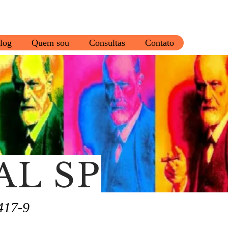
log
Quem sou
Consultas
Contato
AL SP
417-9