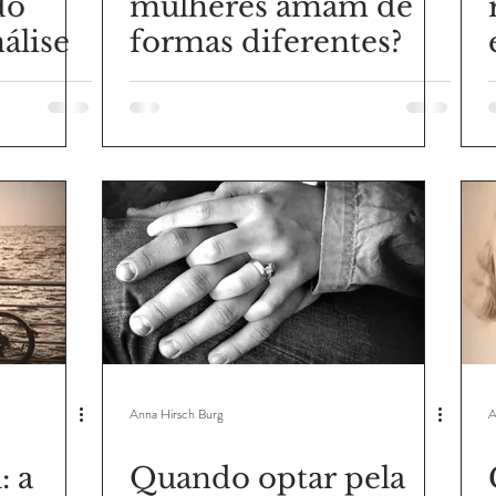
do
mulheres amam de
álise
formas diferentes?
Anna Hirsch Burg
A
: a
Quando optar pela