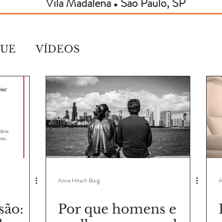
Vila Madalena
São Paulo, SP
●
QUE
VÍDEOS
Anna Hirsch Burg
A
são:
Por que homens e