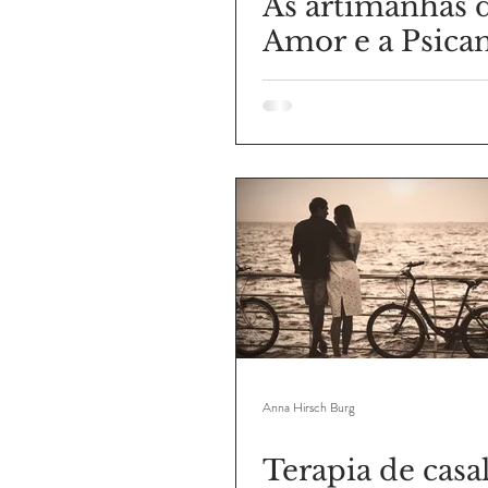
As artimanhas 
Amor e a Psican
Anna Hirsch Burg
Terapia de casal